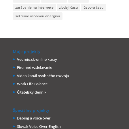
zarábanie na internete
zlodeji času
úspora času
šetrenie osobnou energiou
Moje projekty
Vedmio.sk-online kurzy
Firemné vzdelávanie
Video kanál osobného rozvoja
Work Life Balance
Čitateľský denník
Špeciálne projekty
Dabing a voice over
Slovak Voice Over-English