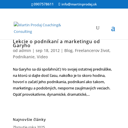
0907578611
info@martinprodaj.sk
Lekcie o podnikaní a marketingu od
Garyho
od
admin
|
sep 18, 2012
|
Blog
,
Freelancerov život
,
Podnikanie
,
Video
Na Garyho sa dá spoľahnúť:) Vo svojej ostatnej prednáške,
na ktorú si dajte dosť času, nakoľko je to skoro hodina,
hovorí o začatí jeho podnikania, podnikaní ako takom,
marketingu a podobných, nesporne zaujímavých veciach.
Opäť provokatívne, dynamické, dramatické,...
Najnovšie články
Zhrnutie roka 2025