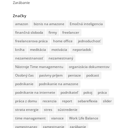
Zarábanie
Značky
amazon
biznis na amazone
Emočná inteligencia
finančná sloboda
firmy
freelancer
freelancerova práca
home office
jednoduchosť
kniha
meditácia
motivácia
neporiadok
nezamestnanosť
nezamestnaný
Nástroje Time managementu
organizácia dokumentov
Osobný čas
pasívny príjem
peniaze
podcast
podnikanie
podnikanie na amazone
podnikanie na internete
podnikateľ
pokoj
práca
práca z domu
recenzia
report
sebareflexia
slider
strata energie
stres
sústredenie
time management
vianoce
Work Life Balance
zamestnanec
zamestnanie
zarábanie