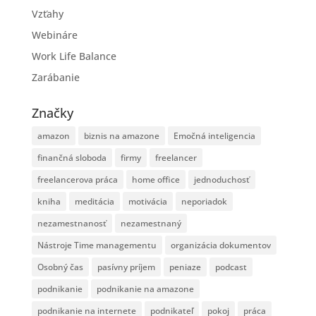
Vzťahy
Webináre
Work Life Balance
Zarábanie
Značky
amazon
biznis na amazone
Emočná inteligencia
finančná sloboda
firmy
freelancer
freelancerova práca
home office
jednoduchosť
kniha
meditácia
motivácia
neporiadok
nezamestnanosť
nezamestnaný
Nástroje Time managementu
organizácia dokumentov
Osobný čas
pasívny príjem
peniaze
podcast
podnikanie
podnikanie na amazone
podnikanie na internete
podnikateľ
pokoj
práca