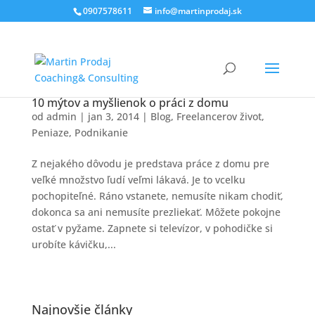
0907578611
info@martinprodaj.sk
10 mýtov a myšlienok o práci z domu
od
admin
|
jan 3, 2014
|
Blog
,
Freelancerov život
,
Peniaze
,
Podnikanie
Z nejakého dôvodu je predstava práce z domu pre
veľké množstvo ľudí veľmi lákavá. Je to vcelku
pochopiteľné. Ráno vstanete, nemusíte nikam chodiť,
dokonca sa ani nemusíte prezliekať. Môžete pokojne
ostať v pyžame. Zapnete si televízor, v pohodičke si
urobíte kávičku,...
Najnovšie články