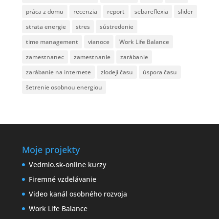
práca z domu
recenzia
report
sebareflexia
slider
strata energie
stres
sústredenie
time management
vianoce
Work Life Balance
zamestnanec
zamestnanie
zarábanie
zarábanie na internete
zlodeji času
úspora času
šetrenie osobnou energiou
Moje projekty
Vedmio.sk-online kurzy
Firemné vzdelávanie
Video kanál osobného rozvoja
Work Life Balance