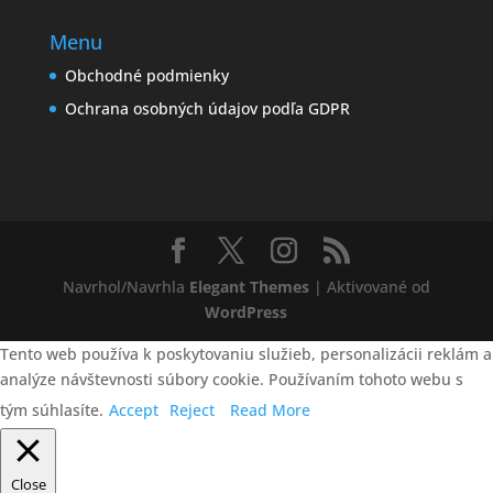
Menu
Obchodné podmienky
Ochrana osobných údajov podľa GDPR
Navrhol/Navrhla
Elegant Themes
| Aktivované od
WordPress
Tento web používa k poskytovaniu služieb, personalizácii reklám a
analýze návštevnosti súbory cookie. Používaním tohoto webu s
tým súhlasíte.
Accept
Reject
Read More
Close