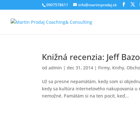
0907578611
info@martinprodaj.sk
Knižná recenzia: Jeff Ba
od
admin
|
dec 31, 2014
|
Firmy
,
Knihy
,
Obch
Už sa presne nepamätám, kedy som si objednal
kedy sa kultúra internetového nakupovania u n
nemožné. Pamätám si na ten pocit, keď...