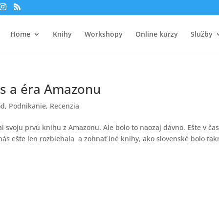
Home
Knihy
Workshopy
Online kurzy
Služby
zos a éra Amazonu
od
,
Podnikanie
,
Recenzia
 svoju prvú knihu z Amazonu. Ale bolo to naozaj dávno. Ešte v ča
ás ešte len rozbiehala a zohnať iné knihy, ako slovenské bolo ta