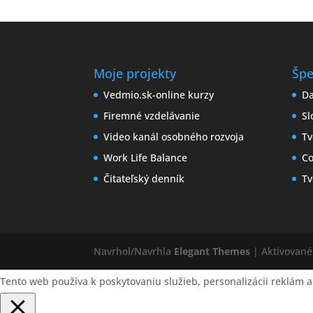
Moje projekty
Špe
Vedmio.sk-online kurzy
Da
Firemné vzdelávanie
Sl
Video kanál osobného rozvoja
Tv
Work Life Balance
Co
Čitateľský denník
Tv
Navrhol/Navrhla
Elegant Themes
| Aktivovan
Tento web používa k poskytovaniu služieb, personalizácii reklám a