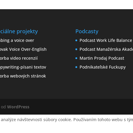
ciálne projekty
Podcasty
bing a voice over
Podcast Work Life Balance
ovak Voice Over-English
Podcast Manažérska Akad
orba video recenzií
Martin Prodaj Podcast
pywriting-písani textov
Podnikateľské Fuckupy
orba webových stránok
é od
WordPress
 analýze návštevnosti súbory cookie. Používaním tohoto webu s tým