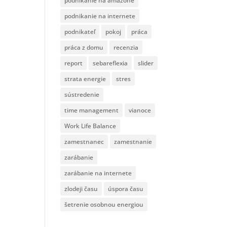
podnikanie na amazone
podnikanie na internete
podnikateľ
pokoj
práca
práca z domu
recenzia
report
sebareflexia
slider
strata energie
stres
sústredenie
time management
vianoce
Work Life Balance
zamestnanec
zamestnanie
zarábanie
zarábanie na internete
zlodeji času
úspora času
šetrenie osobnou energiou