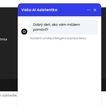
Menu
Obchodné podmienky
émia
Ochrana osobných údajov
podľa GDPR
 súhlasíte.
Accept
Reject
Read More