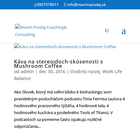
0907578611
info@martinprodaj.sk
Káva na stereoidoch-skúsenosti s
Mushroom Coffee
od
admin
|
dec 30, 2016
|
Osobný rozvoj
,
Work Life
Balance
Ako človek, ktorý má veľmi blízko k biohackingu som
pravidelným poslucháčom podcastu Tima Ferrrisa (autora 4
hodinového pracovného týždňa, 4 hodinové tela, 4
hodinového kuchára a posledného Tools of Titans). V
podcastoch sa pomerne často opakujú rozličné
odporúčania...