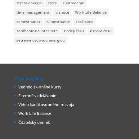
strata energie
stres
sústredenie
time management
vianoce
Work Life Balance
zamestnanec
zamestnanie
zarábanie
zarábanie na internete
zlodeji času
úspora času
šetrenie osobnou energiou
Moje projekty
Vedmio.sk-online kurzy
Firemné vzdelávanie
Video kanál osobného rozvoja
Work Life Balance
Čitateľský denník