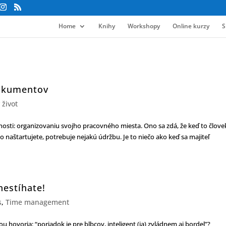
Home
Knihy
Workshopy
Online kurzy
S
dokumentov
 život
sti: organizovaniu svojho pracovného miesta. Ono sa zdá, že keď to člove
ho naštartujete, potrebuje nejakú údržbu. Je to niečo ako keď sa majiteľ
nestíhate!
s
,
Time management
u hovoria: “poriadok je pre blbcov, inteligent (ja) zvládnem aj bordel”?