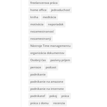
freelancerova práca
home office
jednoduchosť
kniha
meditácia
motivácia
neporiadok
nezamestnanosť
nezamestnaný
Nástroje Time managementu
organizácia dokumentov
Osobný čas
pasívny príjem
peniaze
podcast
podnikanie
podnikanie na amazone
podnikanie na internete
podnikateľ
pokoj
práca
práca z domu
recenzia