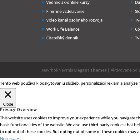
Vedmio.sk-online kurzy
Da
Firemné vzdelávanie
Sl
Video kanál osobného rozvoja
Tv
Work Life Balance
Co
Čitateľský denník
Tv
Navrhol/Navrhla
Elegant Themes
| Aktivované od
Tento web používa k poskytovaniu služieb, personalizácii reklám a analýze
Close
Privacy Overview
This website uses cookies to improve your experience while you navigate thr
basic functionalities of the website. We also use third-party cookies that 
to opt-out of these cookies. But opting out of some of these cookies may a
Necessary