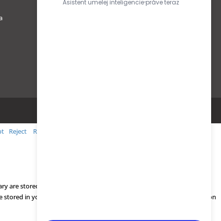
Obchodné podmienky
a
Ochrana osobných údajov podľa
GDPR
pt
Reject
Read More
ry are stored on your browser as they are essential for the working of
be stored in your browser only with your consent. You also have the option