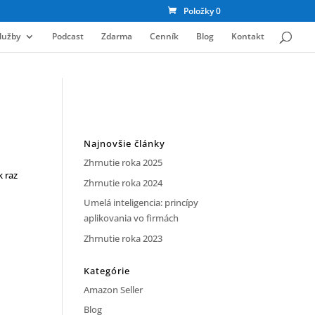
Položky 0
lužby
Podcast
Zdarma
Cenník
Blog
Kontakt
Najnovšie články
Zhrnutie roka 2025
k raz
Zhrnutie roka 2024
Umelá inteligencia: princípy
aplikovania vo firmách
Zhrnutie roka 2023
Kategórie
Amazon Seller
Blog