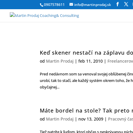
0907578611
info@martinprodaj.sk
Keď skener nestačí na záplavu 
od
Martin Prodaj
|
feb 11, 2010
|
Freelancerov
Pred nedávnom som sa venoval svojej obľúbenej činno
urobí, tak to stačí, ale každý systém okrem toho, že 
obyčajnej...
Máte bordel na stole? Tak preto 
od
Martin Prodaj
|
nov 13, 2009
|
Pracovný ča
Tiež patríte k ľuďom, ktorí občas s neskrývanou pýcho