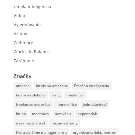
Umelá inteligencia
Video
Vyjednávanie
Vzťahy
Webináre
Work Life Balance
Zarábanie
Značky
amazon
biznis na amazone
Emočná inteligencia
finančná sloboda
firmy
freelancer
freelancerova práca
home office
jednoduchosť
kniha
meditácia
motivácia
neporiadok
nezamestnanosť
nezamestnaný
Nástroje Time managementu
organizácia dokumentov