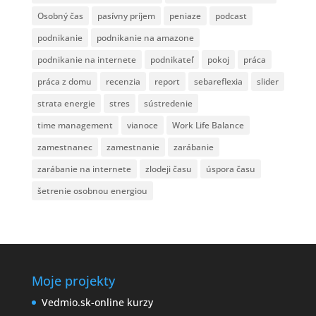
Osobný čas
pasívny príjem
peniaze
podcast
podnikanie
podnikanie na amazone
podnikanie na internete
podnikateľ
pokoj
práca
práca z domu
recenzia
report
sebareflexia
slider
strata energie
stres
sústredenie
time management
vianoce
Work Life Balance
zamestnanec
zamestnanie
zarábanie
zarábanie na internete
zlodeji času
úspora času
šetrenie osobnou energiou
Moje projekty
Vedmio.sk-online kurzy