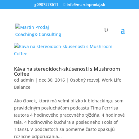
0907578611
info@martinprodaj.sk
Káva na stereoidoch-skúsenosti s Mushroom
Coffee
od
admin
|
dec 30, 2016
|
Osobný rozvoj
,
Work Life
Balance
Ako človek, ktorý má veľmi blízko k biohackingu som
pravidelným poslucháčom podcastu Tima Ferrrisa
(autora 4 hodinového pracovného týždňa, 4 hodinové
tela, 4 hodinového kuchára a posledného Tools of
Titans). V podcastoch sa pomerne často opakujú
rozličné odporúčania...