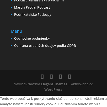
Podcast Manažérska Akadémia
Martin Prodaj Podcast
Podnikateľské Fuckupy
Menu
Obchodné podmienky
Ochrana osobných údajov podľa GDPR
Navrhol/Navrhla
Elegant Themes
| Aktivované od
WordPress
Tento web používa k poskytovaniu služieb, personalizácii reklám a
analýze návštevnosti súbory cookie. Používaním tohoto webu s