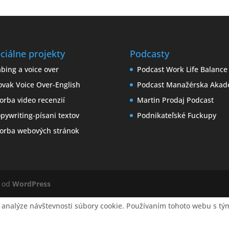
ciálne projekty
Podcasty
bing a voice over
Podcast Work Life Balance
ovak Voice Over-English
Podcast Manažérska Akad
orba video recenzií
Martin Prodaj Podcast
pywriting-písani textov
Podnikateľské Fuckupy
orba webových stránok
é od
WordPress
 analýze návštevnosti súbory cookie. Používaním tohoto webu s tým