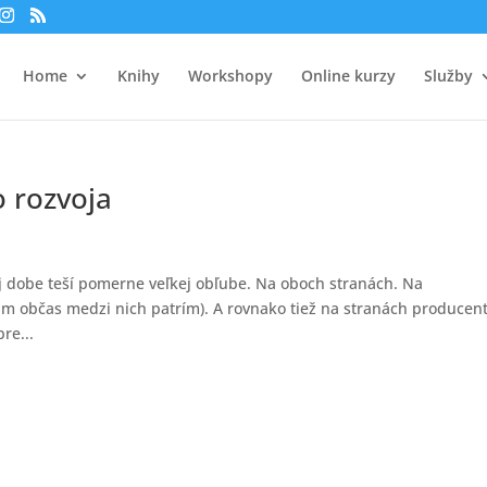
Home
Knihy
Workshopy
Online kurzy
Služby
 rozvoja
ej dobe teší pomerne veľkej obľube. Na oboch stranách. Na
ám občas medzi nich patrím). A rovnako tiež na stranách producen
re...