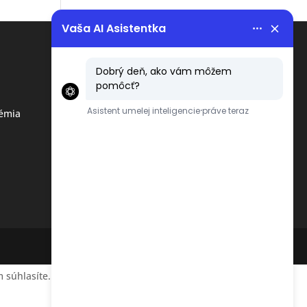
Menu
Obchodné podmienky
émia
Ochrana osobných údajov
podľa GDPR
 súhlasíte.
Accept
Reject
Read More