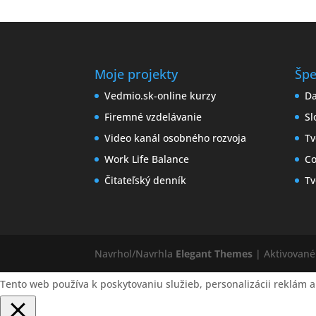
Moje projekty
Špe
Vedmio.sk-online kurzy
Da
Firemné vzdelávanie
Sl
Video kanál osobného rozvoja
Tv
Work Life Balance
Co
Čitateľský denník
Tv
Navrhol/Navrhla
Elegant Themes
| Aktivovan
Tento web používa k poskytovaniu služieb, personalizácii reklám a