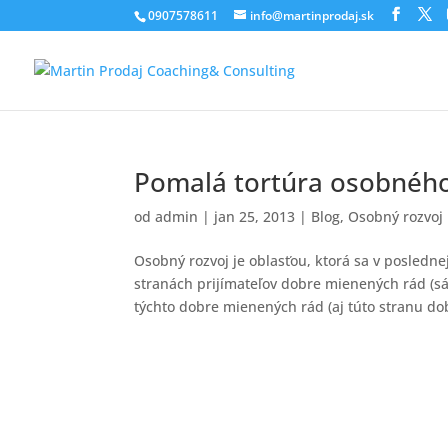
0907578611
info@martinprodaj.sk
Pomalá tortúra osobného
od
admin
|
jan 25, 2013
|
Blog
,
Osobný rozvoj
Osobný rozvoj je oblasťou, ktorá sa v posledn
stranách prijímateľov dobre mienených rád (s
týchto dobre mienených rád (aj túto stranu dob