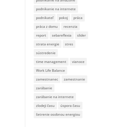
podnikanie na amazone
podnikanie na internete
podnikateľ
pokoj
práca
práca z domu
recenzia
report
sebareflexia
slider
strata energie
stres
sústredenie
time management
vianoce
Work Life Balance
zamestnanec
zamestnanie
zarábanie
zarábanie na internete
zlodeji času
úspora času
šetrenie osobnou energiou